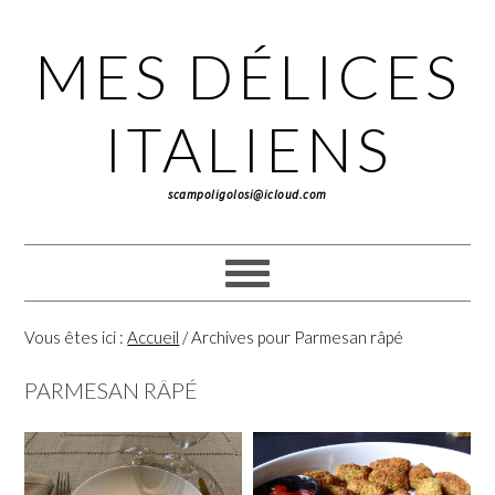
Passer
Passer
Passer
à
au
à
MES DÉLICES
la
contenu
la
navigation
principal
barre
principale
latérale
ITALIENS
principale
scampoligolosi@icloud.com
Vous êtes ici :
Accueil
/
Archives pour Parmesan râpé
PARMESAN RÂPÉ