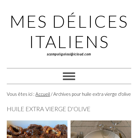
Passer
Passer
Passer
à
au
à
MES DÉLICES
la
contenu
la
navigation
principal
barre
principale
latérale
ITALIENS
principale
scampoligolosi@icloud.com
Vous êtes ici :
Accueil
/
Archives pour huile extra vierge d'olive
HUILE EXTRA VIERGE D'OLIVE