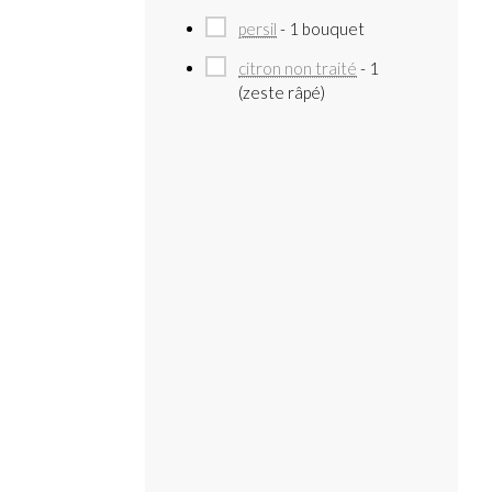
persil
- 1 bouquet
citron non traité
- 1
(zeste râpé)