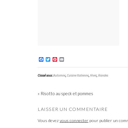
Facebook
Twitter
Pinterest
Email
Classé sous :
Automne
,
Cuisine Italienne
,
Hiver
,
Viandes
« Risotto au speck et pommes
LAISSER UN COMMENTAIRE
Vous devez
vous connecter
pour publier un com