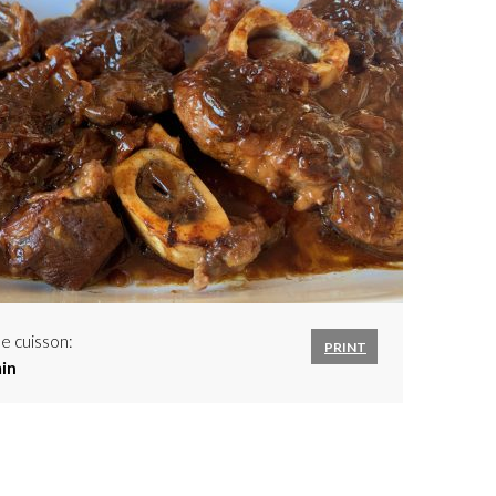
e cuisson:
PRINT
min