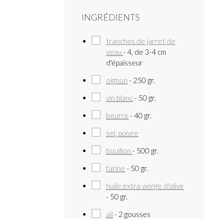
INGRÉDIENTS
tranches de jarret de
veau
- 4, de 3-4 cm
d'épaisseur
oignon
- 250 gr.
vin blanc
- 50 gr.
beurre
- 40 gr.
sel, poivre
bouillon
- 500 gr.
farine
- 50 gr.
huile extra vierge d'olive
- 50 gr.
ail
- 2 gousses