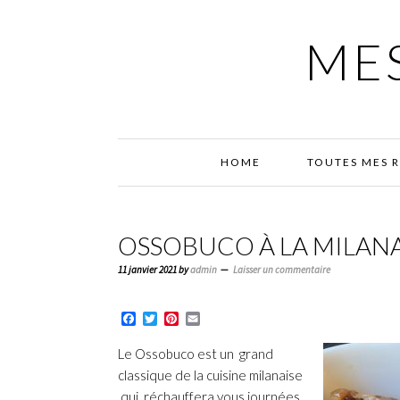
Passer
Passer
Passer
à
au
à
MES
la
contenu
la
navigation
principal
barre
principale
latérale
principale
HOME
TOUTES MES 
OSSOBUCO À LA MILANA
11 janvier 2021
by
admin
Laisser un commentaire
Facebook
Twitter
Pinterest
Email
Le Ossobuco est un grand
classique de la cuisine milanaise
qui réchauffera vous journées