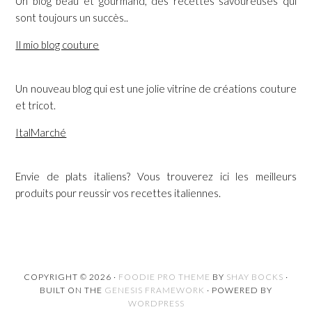
Un blog beau et gourmand, des recettes savoureuses qui
sont toujours un succès..
Il mio blog couture
Un nouveau blog qui est une jolie vitrine de créations couture
et tricot.
ItalMarché
Envie de plats italiens? Vous trouverez ici les meilleurs
produits pour reussir vos recettes italiennes.
COPYRIGHT © 2026 ·
FOODIE PRO THEME
BY
SHAY BOCKS
·
BUILT ON THE
GENESIS FRAMEWORK
· POWERED BY
WORDPRESS