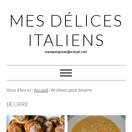
Passer
Passer
Passer
à
au
à
MES DÉLICES
la
contenu
la
navigation
principal
barre
principale
latérale
ITALIENS
principale
scampoligolosi@icloud.com
Vous êtes ici :
Accueil
/
Archives pour beurre
BEURRE