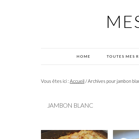
Passer
Passer
Passer
à
au
à
MES
la
contenu
la
navigation
principal
barre
principale
latérale
principale
HOME
TOUTES MES 
Vous êtes ici :
Accueil
/
Archives pour jambon bla
JAMBON BLANC