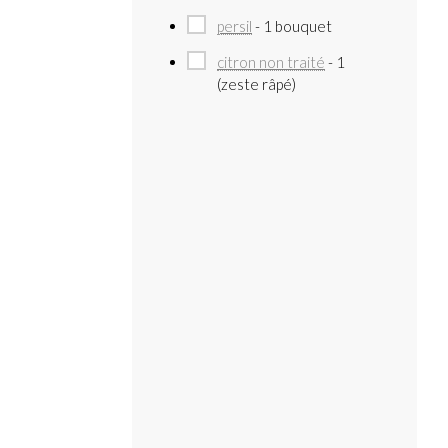
persil
- 1 bouquet
citron non traité
- 1
(zeste râpé)