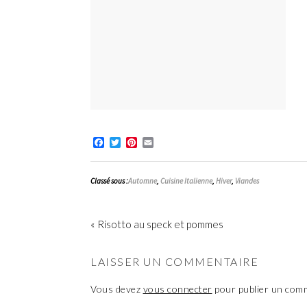
Facebook
Twitter
Pinterest
Email
Classé sous :
Automne
,
Cuisine Italienne
,
Hiver
,
Viandes
« Risotto au speck et pommes
LAISSER UN COMMENTAIRE
Vous devez
vous connecter
pour publier un com