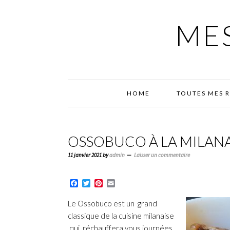
Passer
Passer
Passer
à
au
à
MES
la
contenu
la
navigation
principal
barre
principale
latérale
principale
HOME
TOUTES MES 
OSSOBUCO À LA MILANA
11 janvier 2021
by
admin
Laisser un commentaire
Facebook
Twitter
Pinterest
Email
Le Ossobuco est un grand
classique de la cuisine milanaise
qui réchauffera vous journées