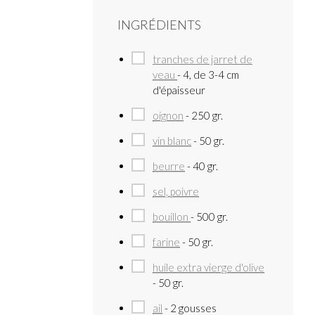
INGRÉDIENTS
tranches de jarret de
veau
- 4, de 3-4 cm
d'épaisseur
oignon
- 250 gr.
vin blanc
- 50 gr.
beurre
- 40 gr.
sel, poivre
bouillon
- 500 gr.
farine
- 50 gr.
huile extra vierge d'olive
- 50 gr.
ail
- 2 gousses