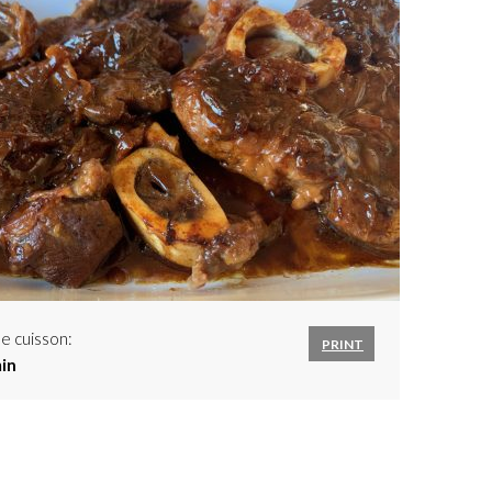
e cuisson:
PRINT
min