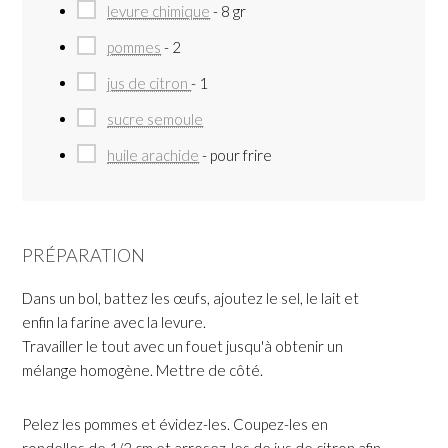
levure chimique
- 8 gr
pommes
- 2
jus de citron
- 1
sucre semoule
huile arachide
- pour frire
PRÉPARATION
Dans un bol, battez les œufs, ajoutez le sel, le lait et
enfin la farine avec la levure.
Travailler le tout avec un fouet jusqu'à obtenir un
mélange homogène. Mettre de côté.
Pelez les pommes et évidez-les. Coupez-les en
rondelles de 1/2 cm et arrosez-les de jus de citron afin