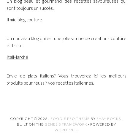
Un blog beau et gourmand, des recettes savoureuses qui
sont toujours un succès..
Il mio blog couture
Un nouveau blog qui est une jolie vitrine de créations couture
et tricot.
ItalMarché
Envie de plats italiens? Vous trouverez ici les meilleurs
produits pour reussir vos recettes italiennes.
COPYRIGHT © 2026 ·
FOODIE PRO THEME
BY
SHAY BOCKS
·
BUILT ON THE
GENESIS FRAMEWORK
· POWERED BY
WORDPRESS