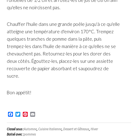
qu'elles ne noircissent pas.
Chauffer l'huile dans une grande poêle jusqu'à ce qu'elle
atteigne une température d'environ 170°C. Trempez
quelques tranches de pomme dans la pâte, puis
trempez-les dans l'huile de manière à ce qu'elles ne se
chevauchent pas. Retournez-les pour les dorer des
deux côtés. Égouttez-les, placez-les sur une assiette
recouverte de papier absorbant et saupoudrez de
sucre.
Bon appétit!
Facebook
Twitter
Pinterest
Email
Classé sous :
Automne
,
Cuisine Italienne
,
Dessert et Gâteaux
,
Hiver
Balisé avec :
pommes