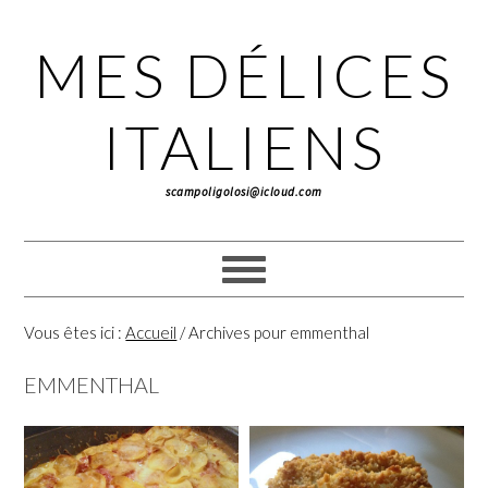
Passer
Passer
Passer
à
au
à
MES DÉLICES
la
contenu
la
navigation
principal
barre
principale
latérale
ITALIENS
principale
scampoligolosi@icloud.com
Vous êtes ici :
Accueil
/
Archives pour emmenthal
EMMENTHAL