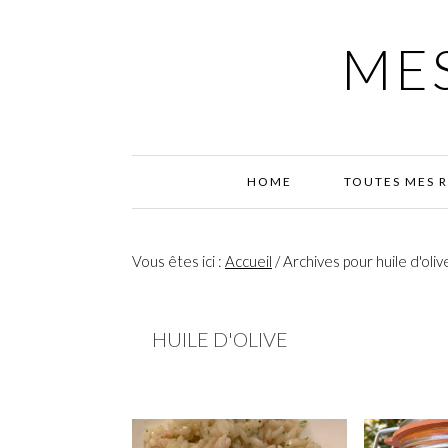
Passer
Passer
Passer
à
au
à
MES
la
contenu
la
navigation
principal
barre
principale
latérale
principale
HOME
TOUTES MES 
Vous êtes ici :
Accueil
/
Archives pour huile d'oliv
HUILE D'OLIVE