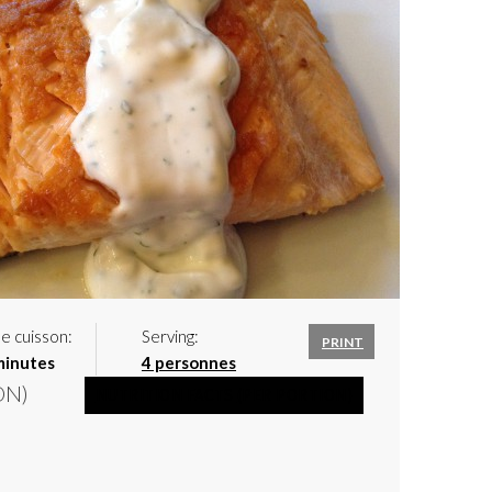
e cuisson:
Serving:
PRINT
minutes
4 personnes
ON)
NUTRITION FACTS
(PER PORTION)