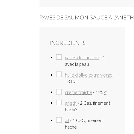
PAVÉS DE SAUMON, SAUCE À L’ANETH
INGRÉDIENTS
pavés de saumon
- 4,
avec la peau
huile d'olive extra vierge
- 3 Cas
crème fraîche
- 125 g
aneth
- 2 Cas, finement
haché
ail
- 1 CaC, finement
haché