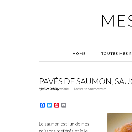
Passer
Passer
Passer
à
au
à
MES
la
contenu
la
navigation
principal
barre
principale
latérale
principale
HOME
TOUTES MES 
PAVÉS DE SAUMON, SAUC
9 juillet 2014
by
admin
Laisser un commentaire
Facebook
Twitter
Pinterest
Email
Le saumon est l’un de mes
poissons préférés et je le