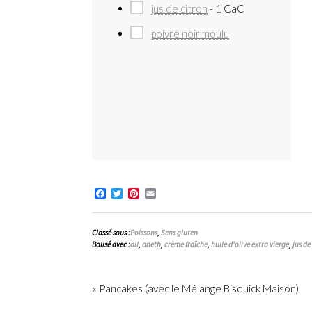
jus de citron
- 1 CaC
poivre noir moulu
Facebook
Twitter
Pinterest
Email
Classé sous :
Poissons
,
Sens gluten
Balisé avec :
ail
,
aneth
,
crème fraîche
,
huile d'olive extra vierge
,
jus de
« Pancakes (avec le Mélange Bisquick Maison)