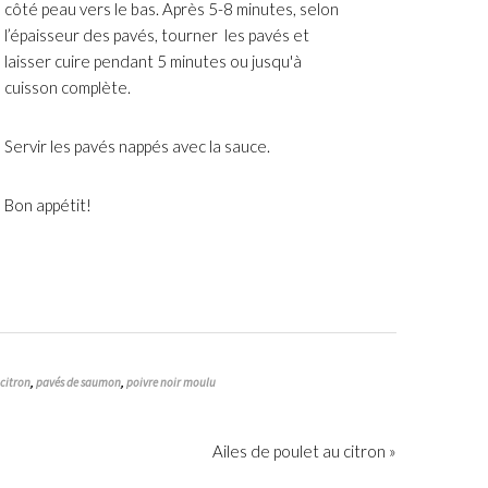
côté peau vers le bas. Après 5-8 minutes, selon
l’épaisseur des pavés, tourner ​​les pavés et
laisser cuire pendant 5 minutes ou jusqu'à
cuisson complète.
Servir les pavés nappés avec la sauce.
Bon appétit!
 citron
,
pavés de saumon
,
poivre noir moulu
Ailes de poulet au citron »