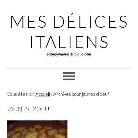
Passer
Passer
Passer
à
au
à
MES DÉLICES
la
contenu
la
navigation
principal
barre
principale
latérale
ITALIENS
principale
scampoligolosi@icloud.com
Vous êtes ici :
Accueil
/
Archives pour jaunes d’oeuf
JAUNES D'OEUF