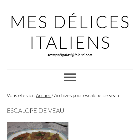
Passer
Passer
Passer
à
au
à
MES DÉLICES
la
contenu
la
navigation
principal
barre
principale
latérale
ITALIENS
principale
scampoligolosi@icloud.com
Vous êtes ici :
Accueil
/
Archives pour escalope de veau
ESCALOPE DE VEAU