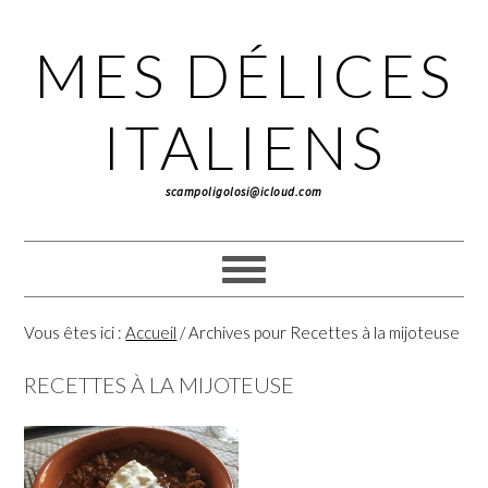
Passer
Passer
Passer
à
au
à
MES DÉLICES
la
contenu
la
navigation
principal
barre
principale
latérale
ITALIENS
principale
scampoligolosi@icloud.com
Vous êtes ici :
Accueil
/
Archives pour Recettes à la mijoteuse
RECETTES À LA MIJOTEUSE