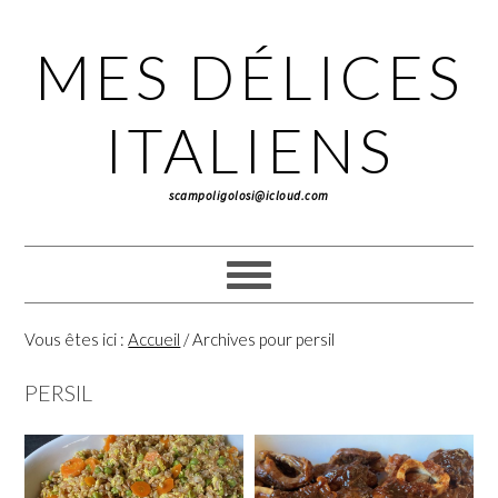
Passer
Passer
Passer
à
au
à
MES DÉLICES
la
contenu
la
navigation
principal
barre
principale
latérale
ITALIENS
principale
scampoligolosi@icloud.com
Vous êtes ici :
Accueil
/
Archives pour persil
PERSIL