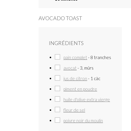
AVOCADO TOAST
INGRÉDIENTS
pain complet
- 8 tranches
avocat
- 3, mûrs
jus de citron
- 1 càc
piment en poudre
huile d'olive extra vierge
fleur de sel
poivre noir du moulin