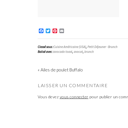
Facebook
Twitter
Pinterest
Email
Classé sous :
Cuisine Américaine (USA)
,
Petit Déjeuner - Brunch
Balisé avec :
avocado toast
,
avocat
,
brunch
« Ailes de poulet Buffalo
LAISSER UN COMMENTAIRE
Vous devez
vous connecter
pour publier un com