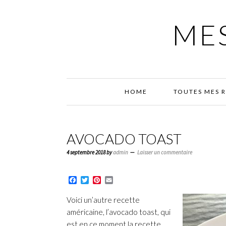
Passer
Passer
Passer
à
au
à
MES
la
contenu
la
navigation
principal
barre
principale
latérale
principale
HOME
TOUTES MES 
AVOCADO TOAST
4 septembre 2018
by
admin
Laisser un commentaire
Facebook
Twitter
Pinterest
Email
Voici un’autre recette
américaine, l’avocado toast, qui
est en ce moment la recette