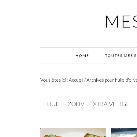
Passer
Passer
Passer
à
au
à
MES
la
contenu
la
navigation
principal
barre
principale
latérale
principale
HOME
TOUTES MES 
Vous êtes ici :
Accueil
/
Archives pour huile d'oliv
HUILE D'OLIVE EXTRA VIERGE