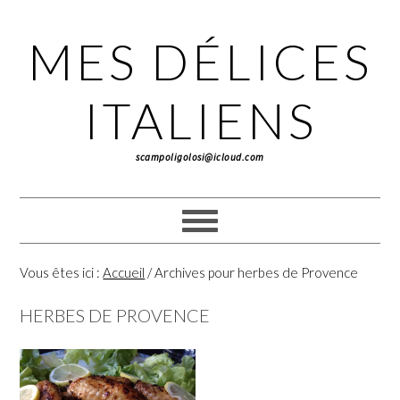
Passer
Passer
Passer
à
au
à
MES DÉLICES
la
contenu
la
navigation
principal
barre
principale
latérale
ITALIENS
principale
scampoligolosi@icloud.com
Vous êtes ici :
Accueil
/
Archives pour herbes de Provence
HERBES DE PROVENCE