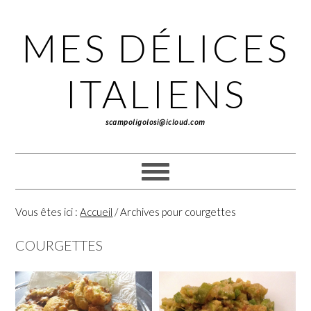
Passer
Passer
Passer
à
au
à
MES DÉLICES
la
contenu
la
navigation
principal
barre
principale
latérale
ITALIENS
principale
scampoligolosi@icloud.com
Vous êtes ici :
Accueil
/
Archives pour courgettes
COURGETTES