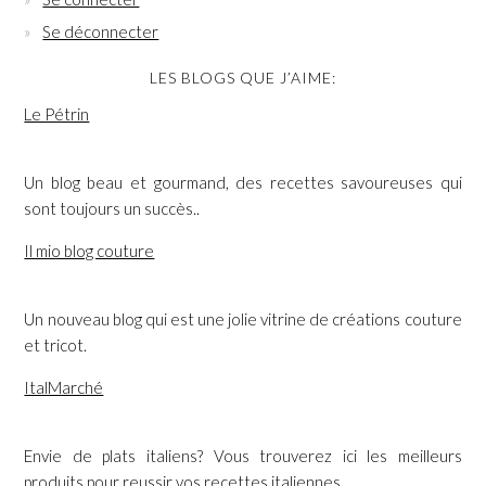
Se déconnecter
LES BLOGS QUE J’AIME:
Le Pétrin
Un blog beau et gourmand, des recettes savoureuses qui
sont toujours un succès..
Il mio blog couture
Un nouveau blog qui est une jolie vitrine de créations couture
et tricot.
ItalMarché
Envie de plats italiens? Vous trouverez ici les meilleurs
produits pour reussir vos recettes italiennes.