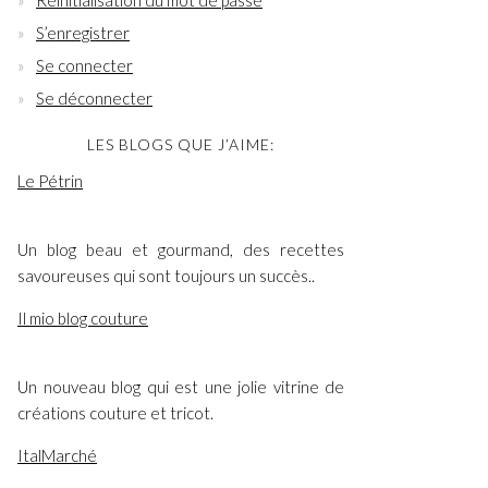
Réinitialisation du mot de passe
S’enregistrer
Se connecter
Se déconnecter
LES BLOGS QUE J’AIME:
Le Pétrin
Un blog beau et gourmand, des recettes
savoureuses qui sont toujours un succès..
Il mio blog couture
Un nouveau blog qui est une jolie vitrine de
créations couture et tricot.
ItalMarché