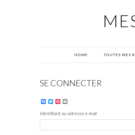
Passer
Passer
Passer
à
au
à
MES
la
contenu
la
navigation
principal
barre
principale
latérale
principale
HOME
TOUTES MES 
SE CONNECTER
Facebook
Twitter
Pinterest
Email
Identifiant ou adresse e-mail