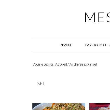
Passer
Passer
Passer
à
au
à
MES
la
contenu
la
navigation
principal
barre
principale
latérale
principale
HOME
TOUTES MES 
Vous êtes ici :
Accueil
/
Archives pour sel
SEL