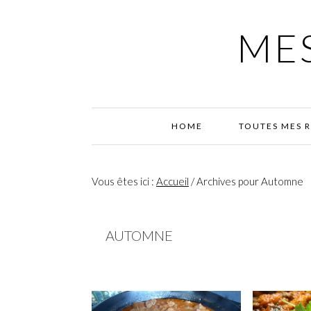
Passer
Passer
Passer
à
au
à
MES
la
contenu
la
navigation
principal
barre
principale
latérale
principale
HOME
TOUTES MES 
Vous êtes ici :
Accueil
/
Archives pour Automne
AUTOMNE