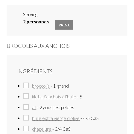
Serving:
2 personnes
PRINT
BROCOLIS AUX ANCHOIS
INGRÉDIENTS
broccolis
- 1, grand
filets d'anchois à l'huile
- 5
ail
- 2 gousses. pelées
hulie extra vierge d'olive
- 4-5 CaS
chapelure
- 3/4 CaS