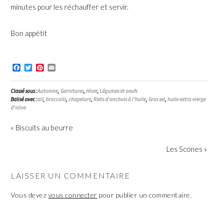
minutes pour les réchauffer et servir.
Bon appétit
Facebook
Twitter
Pinterest
Email
Classé sous :
Automne
,
Garnitures
,
Hiver
,
Légumes et oeufs
Balisé avec :
ail
,
broccolis
,
chapelure
,
filets d'anchois à l'huile
,
Gros sel
,
hulie extra vierge
d'olive
« Biscuits au beurre
Les Scones »
LAISSER UN COMMENTAIRE
Vous devez
vous connecter
pour publier un commentaire.